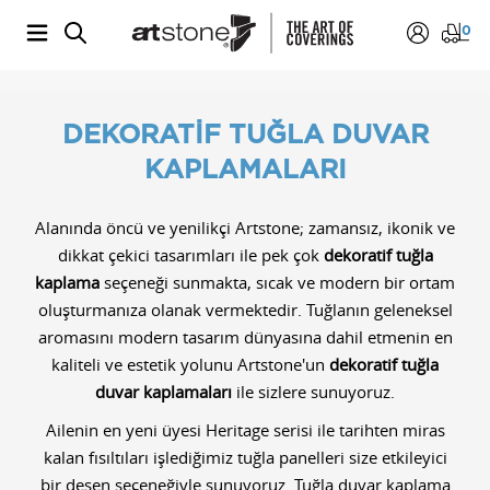
0
DEKORATİF TUĞLA DUVAR
KAPLAMALARI
Alanında öncü ve yenilikçi Artstone; zamansız, ikonik ve
dikkat çekici tasarımları ile pek çok
dekoratif tuğla
kaplama
seçeneği sunmakta, sıcak ve modern bir ortam
oluşturmanıza olanak vermektedir. Tuğlanın geleneksel
aromasını modern tasarım dünyasına dahil etmenin en
kaliteli ve estetik yolunu Artstone'un
dekoratif tuğla
duvar kaplamaları
ile sizlere sunuyoruz.
Ailenin en yeni üyesi Heritage serisi ile tarihten miras
kalan fısıltıları işlediğimiz tuğla panelleri size etkileyici
bir desen seçeneğiyle sunuyoruz. Tuğla duvar kaplama