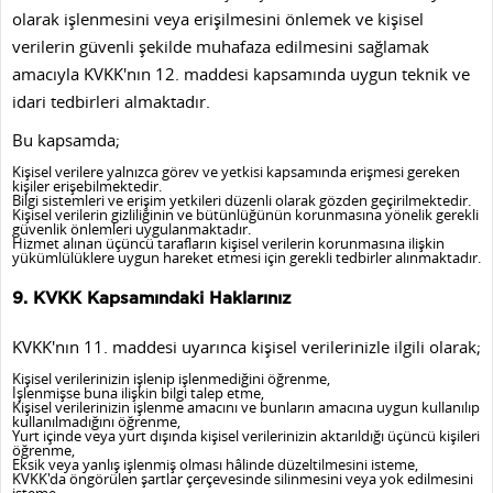
olarak işlenmesini veya erişilmesini önlemek ve kişisel
verilerin güvenli şekilde muhafaza edilmesini sağlamak
amacıyla KVKK'nın 12. maddesi kapsamında uygun teknik ve
idari tedbirleri almaktadır.
Bu kapsamda;
Kişisel verilere yalnızca görev ve yetkisi kapsamında erişmesi gereken
kişiler erişebilmektedir.
Bilgi sistemleri ve erişim yetkileri düzenli olarak gözden geçirilmektedir.
Kişisel verilerin gizliliğinin ve bütünlüğünün korunmasına yönelik gerekli
güvenlik önlemleri uygulanmaktadır.
Hizmet alınan üçüncü tarafların kişisel verilerin korunmasına ilişkin
yükümlülüklere uygun hareket etmesi için gerekli tedbirler alınmaktadır.
9. KVKK Kapsamındaki Haklarınız
KVKK'nın 11. maddesi uyarınca kişisel verilerinizle ilgili olarak;
Kişisel verilerinizin işlenip işlenmediğini öğrenme,
İşlenmişse buna ilişkin bilgi talep etme,
Kişisel verilerinizin işlenme amacını ve bunların amacına uygun kullanılıp
kullanılmadığını öğrenme,
Yurt içinde veya yurt dışında kişisel verilerinizin aktarıldığı üçüncü kişileri
öğrenme,
Eksik veya yanlış işlenmiş olması hâlinde düzeltilmesini isteme,
KVKK'da öngörülen şartlar çerçevesinde silinmesini veya yok edilmesini
isteme,