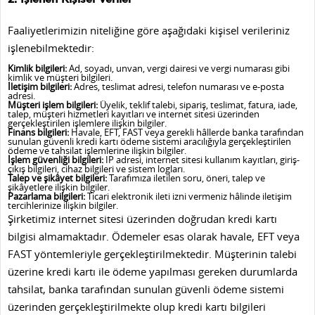
Faaliyetlerimizin niteliğine göre aşağıdaki kişisel verileriniz
işlenebilmektedir:
Kimlik bilgileri:
Ad, soyadı, unvan, vergi dairesi ve vergi numarası gibi
kimlik ve müşteri bilgileri.
İletişim bilgileri:
Adres, teslimat adresi, telefon numarası ve e-posta
adresi.
Müşteri işlem bilgileri:
Üyelik, teklif talebi, sipariş, teslimat, fatura, iade,
talep, müşteri hizmetleri kayıtları ve internet sitesi üzerinden
gerçekleştirilen işlemlere ilişkin bilgiler.
Finans bilgileri:
Havale, EFT, FAST veya gerekli hâllerde banka tarafından
sunulan güvenli kredi kartı ödeme sistemi aracılığıyla gerçekleştirilen
ödeme ve tahsilat işlemlerine ilişkin bilgiler.
İşlem güvenliği bilgileri:
IP adresi, internet sitesi kullanım kayıtları, giriş-
çıkış bilgileri, cihaz bilgileri ve sistem logları.
Talep ve şikâyet bilgileri:
Tarafımıza iletilen soru, öneri, talep ve
şikâyetlere ilişkin bilgiler.
Pazarlama bilgileri:
Ticari elektronik ileti izni vermeniz hâlinde iletişim
tercihlerinize ilişkin bilgiler.
Şirketimiz internet sitesi üzerinden doğrudan kredi kartı
bilgisi almamaktadır. Ödemeler esas olarak havale, EFT veya
FAST yöntemleriyle gerçekleştirilmektedir. Müşterinin talebi
üzerine kredi kartı ile ödeme yapılması gereken durumlarda
tahsilat, banka tarafından sunulan güvenli ödeme sistemi
üzerinden gerçekleştirilmekte olup kredi kartı bilgileri