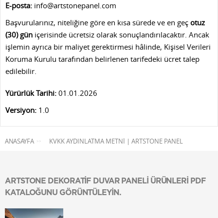
E-posta:
info@artstonepanel.com
Başvurularınız, niteliğine göre en kısa sürede ve en geç
otuz
(30) gün
içerisinde ücretsiz olarak sonuçlandırılacaktır. Ancak
işlemin ayrıca bir maliyet gerektirmesi hâlinde, Kişisel Verileri
Koruma Kurulu tarafından belirlenen tarifedeki ücret talep
edilebilir.
Yürürlük Tarihi:
01.01.2026
Versiyon:
1.0
ANASAYFA
KVKK AYDINLATMA METNI | ARTSTONE PANEL
>>
ARTSTONE DEKORATİF DUVAR PANELİ ÜRÜNLERİ PDF
KATALOĞUNU GÖRÜNTÜLEYİN.