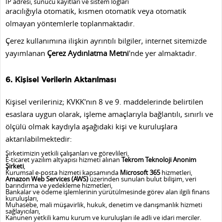
IP adresi, sunucu kayıtları ve sistem logları
aracılığıyla otomatik, kısmen otomatik veya otomatik
olmayan yöntemlerle toplanmaktadır.
Çerez kullanımına ilişkin ayrıntılı bilgiler, internet sitemizde
yayımlanan
Çerez Aydınlatma Metni
'nde yer almaktadır.
6. Kişisel Verilerin Aktarılması
Kişisel verileriniz; KVKK'nın 8 ve 9. maddelerinde belirtilen
esaslara uygun olarak, işleme amaçlarıyla bağlantılı, sınırlı ve
ölçülü olmak kaydıyla aşağıdaki kişi ve kuruluşlara
aktarılabilmektedir:
Şirketimizin yetkili çalışanları ve görevlileri,
E-ticaret yazılım altyapısı hizmeti alınan
Tekrom Teknoloji Anonim
Şirketi
,
Kurumsal e-posta hizmeti kapsamında
Microsoft 365
hizmetleri,
Amazon Web Services (AWS)
üzerinden sunulan bulut bilişim, veri
barındırma ve yedekleme hizmetleri,
Bankalar ve ödeme işlemlerinin yürütülmesinde görev alan ilgili finans
kuruluşları,
Muhasebe, mali müşavirlik, hukuk, denetim ve danışmanlık hizmeti
sağlayıcıları,
Kanunen yetkili kamu kurum ve kuruluşları ile adli ve idari merciler.