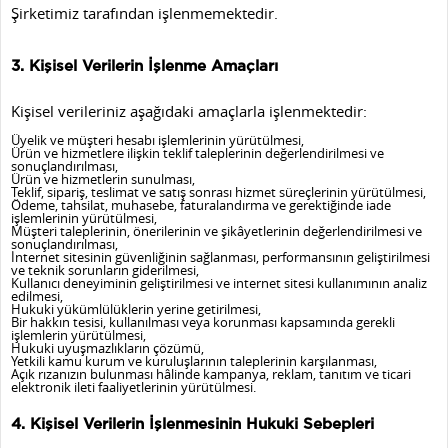
Şirketimiz tarafından işlenmemektedir.
3. Kişisel Verilerin İşlenme Amaçları
Kişisel verileriniz aşağıdaki amaçlarla işlenmektedir:
Üyelik ve müşteri hesabı işlemlerinin yürütülmesi,
Ürün ve hizmetlere ilişkin teklif taleplerinin değerlendirilmesi ve
sonuçlandırılması,
Ürün ve hizmetlerin sunulması,
Teklif, sipariş, teslimat ve satış sonrası hizmet süreçlerinin yürütülmesi,
Ödeme, tahsilat, muhasebe, faturalandırma ve gerektiğinde iade
işlemlerinin yürütülmesi,
Müşteri taleplerinin, önerilerinin ve şikâyetlerinin değerlendirilmesi ve
sonuçlandırılması,
İnternet sitesinin güvenliğinin sağlanması, performansının geliştirilmesi
ve teknik sorunların giderilmesi,
Kullanıcı deneyiminin geliştirilmesi ve internet sitesi kullanımının analiz
edilmesi,
Hukuki yükümlülüklerin yerine getirilmesi,
Bir hakkın tesisi, kullanılması veya korunması kapsamında gerekli
işlemlerin yürütülmesi,
Hukuki uyuşmazlıkların çözümü,
Yetkili kamu kurum ve kuruluşlarının taleplerinin karşılanması,
Açık rızanızın bulunması hâlinde kampanya, reklam, tanıtım ve ticari
elektronik ileti faaliyetlerinin yürütülmesi.
4. Kişisel Verilerin İşlenmesinin Hukuki Sebepleri