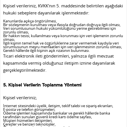
Kişisel verileriniz, KVKK'nın 5. maddesinde belirtilen aşağıdaki
hukuki sebeplere dayanılarak işlenmektedir:
Kanunlarda açıkça öngörülmesi,
Bir sözleşmenin kurulması veya ifasıyla doğrudan doğruya ilgili olması,
Veri sorumlusunun hukuki yükümlülüğünü yerine getirebilmesi için
zorunlu olması,
Bir hakkın tesisi, kullanılması veya korunması için veri işlemenin zorunlu
olması,
İlgili kişinin temel hak ve özgürlüklerine zarar vermemek kaydıyla veri
sorumlusunun meşru menfaatleri için veri işlenmesinin zorunlu olması,
Gerekli hâllerde ilgili kişinin açık rızasının bulunması.
Ticari elektronik ileti gönderimleri, yalnızca ilgili mevzuat
kapsamında vermiş olduğunuz iletişim iznine dayanılarak
gerçekleştirilmektedir.
5. Kişisel Verilerin Toplanma Yöntemi
Kişisel verileriniz;
İnternet sitesindeki üyelik, iletişim, teklif talebi ve sipariş ekranları,
E-posta ve telefon görüşmeleri,
Ödeme işlemleri kapsamında bankalar ve gerekli hâllerde banka
tarafından sunulan güvenli kredi kartı ödeme sayfası,
Müşteri hizmetleri iletişimleri,
Çerezler ve benzeri teknolojiler,