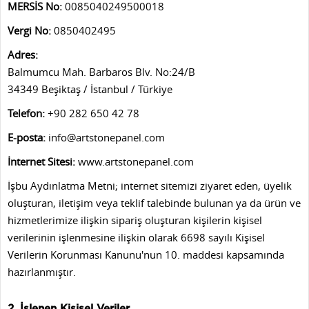
MERSİS No:
0085040249500018
Vergi No:
0850402495
Adres:
Balmumcu Mah. Barbaros Blv. No:24/B
34349 Beşiktaş / İstanbul / Türkiye
Telefon:
+90 282 650 42 78
E-posta:
info@artstonepanel.com
İnternet Sitesi:
www.artstonepanel.com
İşbu Aydınlatma Metni; internet sitemizi ziyaret eden, üyelik
oluşturan, iletişim veya teklif talebinde bulunan ya da ürün ve
hizmetlerimize ilişkin sipariş oluşturan kişilerin kişisel
verilerinin işlenmesine ilişkin olarak 6698 sayılı Kişisel
Verilerin Korunması Kanunu'nun 10. maddesi kapsamında
hazırlanmıştır.
2. İşlenen Kişisel Veriler