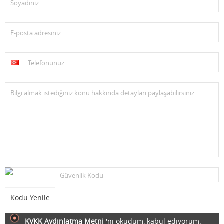
Soyadınız
E-posta adresiniz
Telefonunuz
Bilgi almak istediğiniz konu hakkında detayları paylaşabilirsiniz.
Güvenlik Kodu
Kodu Yenile
KVKK Aydınlatma Metni
'ni okudum, kabul ediyorum.