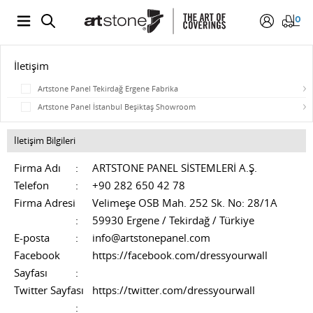
0
İletişim
Artstone Panel Tekirdağ Ergene Fabrika
Artstone Panel İstanbul Beşiktaş Showroom
İletişim Bilgileri
Firma Adı
:
ARTSTONE PANEL SİSTEMLERİ A.Ş.
Telefon
:
+90 282 650 42 78
Firma Adresi
Velimeşe OSB Mah. 252 Sk. No: 28/1A
:
59930 Ergene / Tekirdağ / Türkiye
E-posta
:
info@artstonepanel.com
Facebook
https://facebook.com/dressyourwall
Sayfası
:
Twitter Sayfası
https://twitter.com/dressyourwall
: