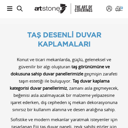
0
TAŞ DESENLİ DUVAR
KAPLAMALARI
Konut ve ticari mekanlarda, güçlü, geleneksel ve
güvenilir bir algı oluşturan
taş görünümüne ve
dokusuna sahip duvar panellerimizle
geçmişin zarafeti
taşın estetiği ile buluşuyor.
Taş duvar kaplama
kategorisi
duvar panellerimiz
, zamanı asla geçmeyecek,
beğenisi asla azalmayacak bir malzeme yelpazesine
işaret ederken, dış cepheden iç mekan dekorasyonuna
sınırsız bir kullanım alanına ve desen aralığına sahip.
Sofistike ve modern mekanlar yaratmak isteyenler için
tasarlanan Fiji taş duvar paneli, zevk sahibi gözler için