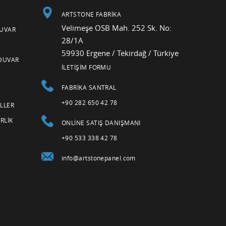
ARTSTONE FABRİKA
Velimeşe OSB Mah. 252 Sk. No:
DUVAR
28/1A
59930 Ergene / Tekirdağ / Türkiye
DUVAR
İLETİŞİM FORMU
FABRIKA SANTRAL
+90 282 650 42 78
LLER
RLIK
ONLINE SATIŞ DANIŞMANI
+90 533 338 42 78
info@artstonepanel.com