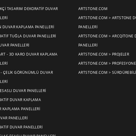
IKÇI TASARIM DEKORATIF DUVAR
ARTSTONE.COM
LERI
ARTSTONE.COM > ARTSTONE 
 DUVAR KAPLAMA PANELLERI
PANELLERI
ATIF TUĞLA DUVAR PANELLERI
ARTSTONE.COM > ARCQITONE 
UVAR PANELLERI
PANELLERI
RT - 3D KARO DUVAR KAPLAMA
ARTSTONE.COM > PROJELER
LERI
ARTSTONE.COM > PROFESYONE
 - ÇELIK GÖRÜNÜMLÜ DUVAR
ARTSTONE.COM > SÜRDÜREBILI
LERI
 ESASLI DUVAR PANELLERI
ATIF DUVAR KAPLAMA
 KAPLAMA PANELLERI
VAR PANELLERI
ATIF DUVAR PANELLERI
GLAS ESASLI DUVAR PANELLERI