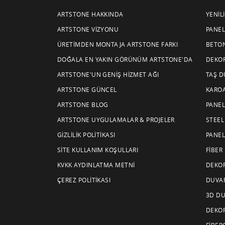
ARTSTONE HAKKINDA
YENIL
ARTSTONE VIZYONU
PANEL
ÜRETIMDEN MONTAJA ARTSTONE FARKI
BETON
DOĞALA EN YAKIN GÖRÜNÜM ARTSTONE'DA
DEKOR
ARTSTONE'UN GENIŞ HIZMET AĞI
TAŞ D
ARTSTONE GÜNCEL
KAROA
ARTSTONE BLOG
PANEL
ARTSTONE UYGULAMALAR & PROJELER
STEEL
GIZLILIK POLITIKASI
PANEL
SITE KULLANIM KOŞULLARI
FIBER
KVKK AYDINLATMA METNI
DEKOR
ÇEREZ POLITIKASI
DUVAR
3D DU
DEKOR
FIBER