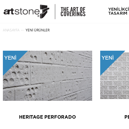
YENİLİKÇ
TASARIM
ANASAYFA
YENI ÜRÜNLER
>>
HERITAGE PERFORADO
P