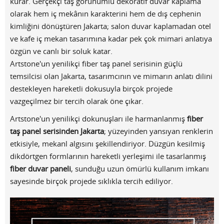
kurar. Gerçekçi taş görünümlü dekoratif duvar kaplama
olarak hem iç mekânın karakterini hem de dış cephenin
kimliğini dönüştüren Jakarta; salon duvar kaplamadan otel
ve kafe iç mekan tasarımına kadar pek çok mimari anlatıya
özgün ve canlı bir soluk katar.
Artstone'un yenilikçi fiber taş panel serisinin güçlü
temsilcisi olan Jakarta, tasarımcının ve mimarın anlatı dilini
destekleyen hareketli dokusuyla birçok projede
vazgeçilmez bir tercih olarak öne çıkar.
Artstone'un yenilikçi dokunuşları ile harmanlanmış
fiber
taş panel serisinden Jakarta
; yüzeyinden yansıyan renklerin
etkisiyle, mekanl algısını şekillendiriyor. Düzgün kesilmiş
dikdörtgen formlarının hareketli yerleşimi ile tasarlanmış
fiber duvar paneli
, sunduğu uzun ömürlü kullanım imkanı
sayesinde birçok projede sıklıkla tercih ediliyor.