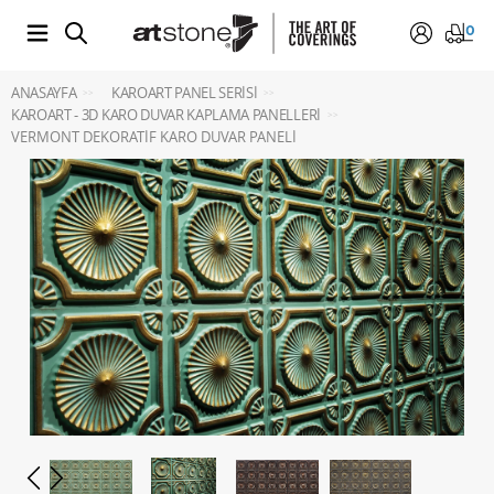
0
ANASAYFA
KAROART PANEL SERISI
>>
>>
KAROART - 3D KARO DUVAR KAPLAMA PANELLERI
>>
VERMONT DEKORATİF KARO DUVAR PANELİ