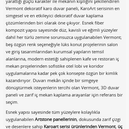
yarattığı güçlü karakter ile mekânın kişiliğini şekillendiren
Vermont dekoratif karo duvar paneli, KaroArt serisinin en
simgesel ve en etkileyici dekoratif duvar kaplama
çözümlerinden biri olarak öne çıkıyor. Esnek fiber
kompozit yapısı sayesinde düz, kavisli ve eğimli yüzeyler
dahil her türlü zemine sorunsuzca uygulanabilen Vermont;
beş özgün renk seçeneğiyle lüks konut projelerinin salon
ve giriş tasarımlarından kurumsal yapıların temsil
alanlarına, modern estetiği sahiplenen kafe ve restoran iç
mekan projelerinden sofistike otel lobi ve koridor
uygulamalarına kadar pek çok konsepte özgün bir kimlik
kazandırıyor. Duvarı mekân içinde bir simgeye
dönüştürmek isteyenlerin tercihi olan Vermont, 3D duvar
paneli ve zarif iç mekan kaplama arayanlar için referans bir
seçim.
Esnek yapısı sayesinde tüm yüzeylere kolaylıkla
uygulanabilen
Artstone panellerinin
, dokusunda zarif çizgi
ve desenlere sahip
Karoart serisi ürünlerinden Vermont
,
üç