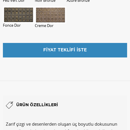
Feu Vert Dor
Noir Bronze
Azure Bronze
Fonce Dor
Creme Dor
FİYAT TEKLİFİ İSTE
FİYAT TEKLİFİ İSTE
ÜRÜN ÖZELLIKLERI
Zarif çizgi ve desenlerden oluşan üç boyutlu dokusunun