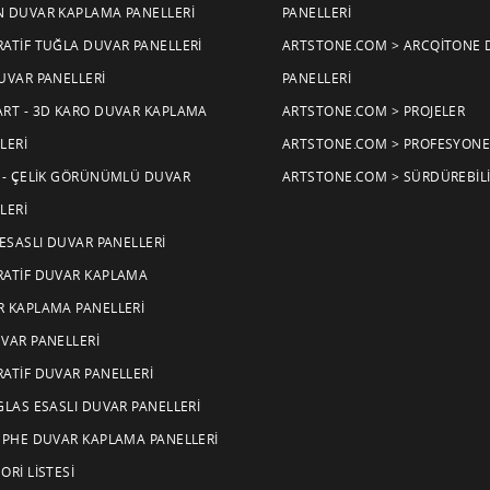
 DUVAR KAPLAMA PANELLERI
PANELLERI
ATIF TUĞLA DUVAR PANELLERI
ARTSTONE.COM > ARCQITONE 
UVAR PANELLERI
PANELLERI
RT - 3D KARO DUVAR KAPLAMA
ARTSTONE.COM > PROJELER
LERI
ARTSTONE.COM > PROFESYONE
 - ÇELIK GÖRÜNÜMLÜ DUVAR
ARTSTONE.COM > SÜRDÜREBILI
LERI
 ESASLI DUVAR PANELLERI
ATIF DUVAR KAPLAMA
 KAPLAMA PANELLERI
VAR PANELLERI
ATIF DUVAR PANELLERI
GLAS ESASLI DUVAR PANELLERI
EPHE DUVAR KAPLAMA PANELLERI
ORI LISTESI