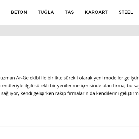
İ
BETON
TUĞLA
TAŞ
KAROART
STEEL
 uzman Ar-Ge ekibi ile birlikte sürekli olarak yeni modeller geliş
dleriyle ilgili sürekli bir yenilenme içerisinde olan firma, bu s
 sağlıyor, kendi gelişirken rakip firmaların da kendilerini gelişti