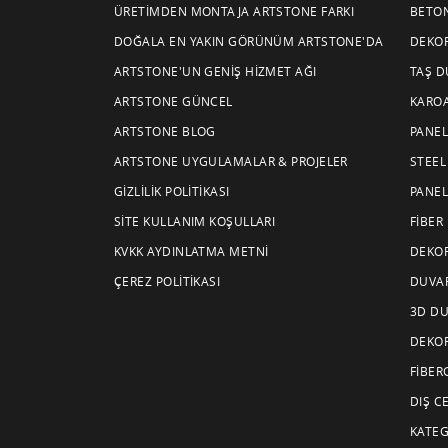
ÜRETIMDEN MONTAJA ARTSTONE FARKI
BETON
DOĞALA EN YAKIN GÖRÜNÜM ARTSTONE'DA
DEKOR
ARTSTONE'UN GENIŞ HIZMET AĞI
TAŞ D
ARTSTONE GÜNCEL
KAROA
ARTSTONE BLOG
PANEL
ARTSTONE UYGULAMALAR & PROJELER
STEEL
GIZLILIK POLITIKASI
PANEL
SITE KULLANIM KOŞULLARI
FIBER
KVKK AYDINLATMA METNI
DEKOR
ÇEREZ POLITIKASI
DUVAR
3D DU
DEKOR
FIBER
DIŞ C
KATEG