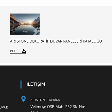
ARTSTONE DEKORATİF DUVAR PANELLERİ KATALOĞU
PDF
İLETİŞİM
ARTSTONE FABRİKA
Velimeşe OSB Mah. 252 Sk. No:
DUVAR