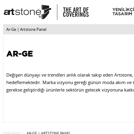
YENİLİKÇ
TASARIM
Ar-Ge | Artstone Panel
AR-GE
Değişen dünyayı ve trendleri anlık olarak takip eden Artstone,
hedeflemektedir. Marka vizyonu gereği günün moda akım ve tren
gerekse geliştirdiği ürünlerle sektörün gelecek vizyonuna katkı
ANASAYFA
AR-GE | ARTSTONE PANEL
>>