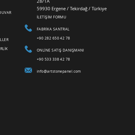
28/1A
59930 Ergene / Tekirdağ / Türkiye
DUVAR
İLETİŞİM FORMU
FABRIKA SANTRAL
+90 282 650 42 78
LLER
RLIK
ONLINE SATIŞ DANIŞMANI
+90 533 338 42 78
info@artstonepanel.com