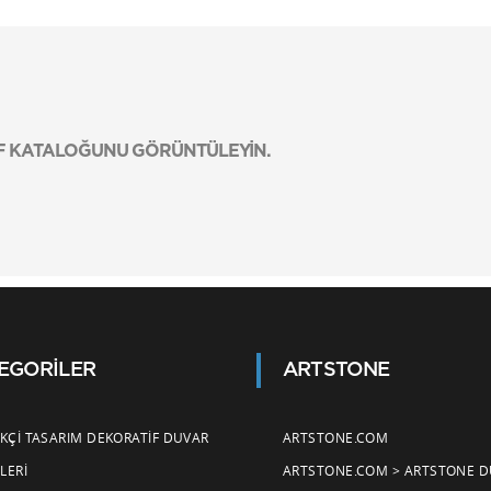
DF KATALOĞUNU GÖRÜNTÜLEYİN.
EGORILER
ARTSTONE
IKÇI TASARIM DEKORATIF DUVAR
ARTSTONE.COM
LERI
ARTSTONE.COM > ARTSTONE 